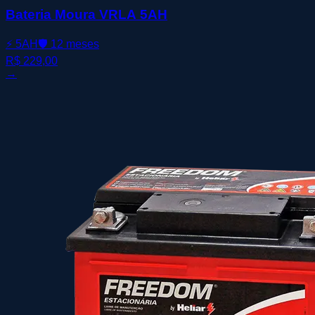
Bateria Moura VRLA 5AH
⚡
5AH
🛡️
12 meses
R$ 229,00
→