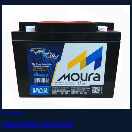
→
No-Break
Bateria Moura VRLA 26AH