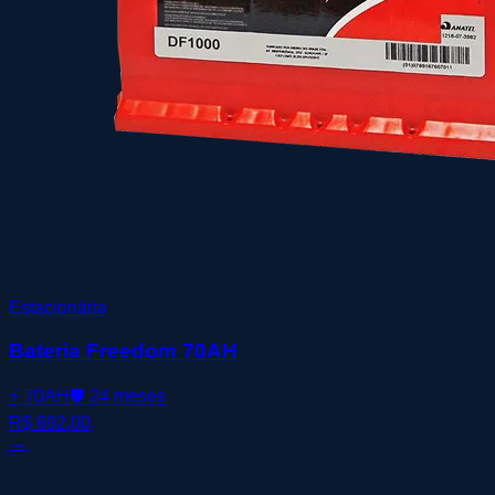
Estacionária
Bateria Freedom 70AH
⚡
70AH
🛡️
24 meses
R$ 692,00
→