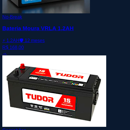
No-Break
Bateria Moura VRLA 1,2AH
⚡
1.2AH
🛡️
12 meses
R$ 168,00
→