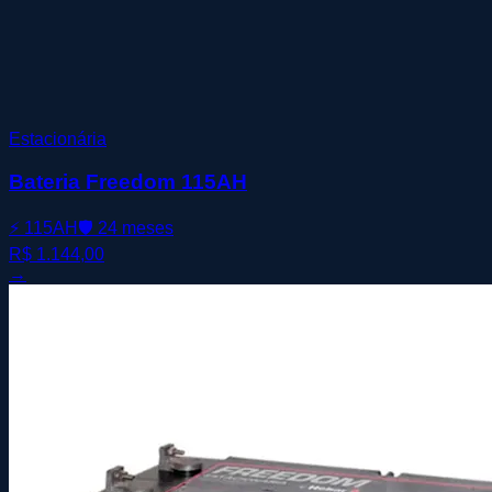
Estacionária
Bateria Freedom 115AH
⚡
115AH
🛡️
24 meses
R$ 1.144,00
→