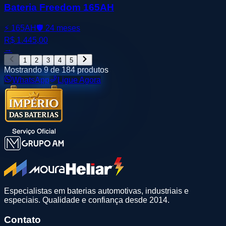
Bateria Freedom 165AH
⚡
165AH
🛡️
24 meses
R$ 1.445,00
→
1
2
3
4
5
Mostrando
9
de
184
produtos
WhatsApp
Ligue Agora
Especialistas em baterias automotivas, industriais e
especiais. Qualidade e confiança desde 2014.
Contato