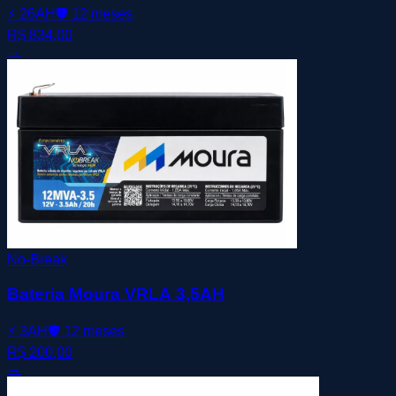
⚡
26AH
🛡️
12 meses
R$ 834,00
→
No-Break
Bateria Moura VRLA 3,5AH
⚡
3AH
🛡️
12 meses
R$ 200,00
→