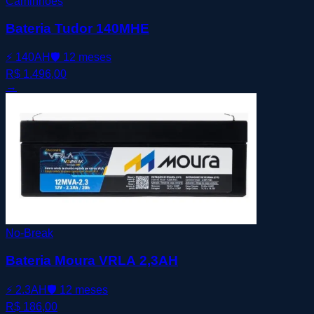
Caminhões
Bateria Tudor 140MHE
⚡
140AH
🛡️
12 meses
R$ 1.496,00
→
No-Break
Bateria Moura VRLA 2,3AH
⚡
2.3AH
🛡️
12 meses
R$ 186,00