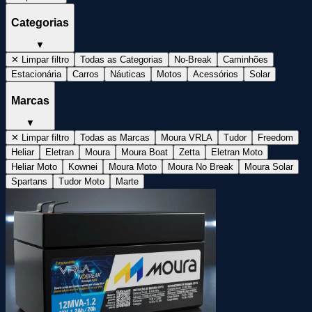
Categorias
▼
✕ Limpar filtro
Todas as Categorias
No-Break
Caminhões
Estacionária
Carros
Náuticas
Motos
Acessórios
Solar
Marcas
▼
✕ Limpar filtro
Todas as Marcas
Moura VRLA
Tudor
Freedom
Heliar
Eletran
Moura
Moura Boat
Zetta
Eletran Moto
Heliar Moto
Kownei
Moura Moto
Moura No Break
Moura Solar
Spartans
Tudor Moto
Marte