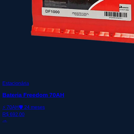
Estacionária
Bateria Freedom 70AH
⚡
70AH
🛡️
24 meses
R$ 692,00
→