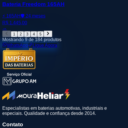
Bateria Freedom 165AH
⚡
165AH
🛡️
24 meses
R$ 1.445,00
→
1
2
3
4
5
Mostrando
9
de
184
produtos
WhatsApp
Ligue Agora
Especialistas em baterias automotivas, industriais e
especiais. Qualidade e confiança desde 2014.
Contato