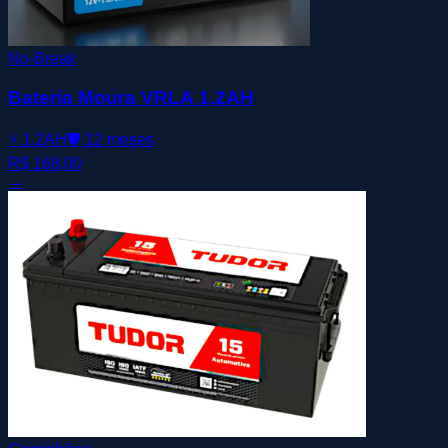
No-Break
Bateria Moura VRLA 1,2AH
⚡
1.2AH
🛡️
12 meses
R$ 168,00
→