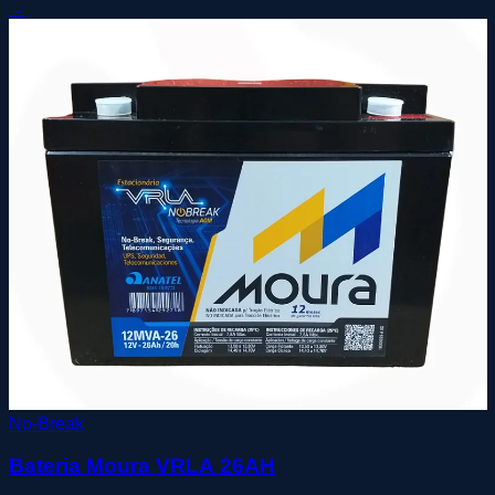
→
No-Break
Bateria Moura VRLA 26AH