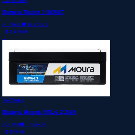
Caminhões
Bateria Tudor 140MHE
⚡
140AH
🛡️
12 meses
R$ 1.496,00
→
No-Break
Bateria Moura VRLA 2,3AH
⚡
2.3AH
🛡️
12 meses
R$ 186,00