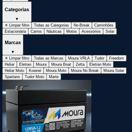
Categorias
▼
✕ Limpar filtro
Todas as Categorias
No-Break
Caminhões
Estacionária
Carros
Náuticas
Motos
Acessórios
Solar
Marcas
▼
✕ Limpar filtro
Todas as Marcas
Moura VRLA
Tudor
Freedom
Heliar
Eletran
Moura
Moura Boat
Zetta
Eletran Moto
Heliar Moto
Kownei
Moura Moto
Moura No Break
Moura Solar
Spartans
Tudor Moto
Marte