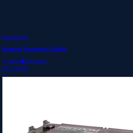
Estacionária
Bateria Freedom 115AH
⚡
115AH
🛡️
24 meses
R$ 1.144,00
→