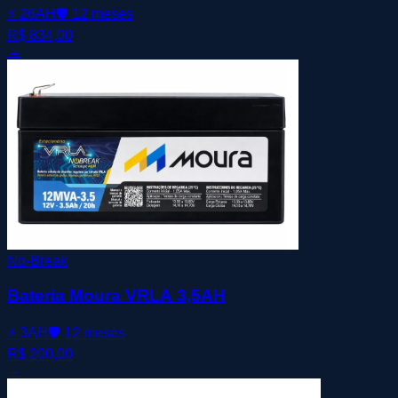
⚡
26AH
🛡️
12 meses
R$ 834,00
→
No-Break
Bateria Moura VRLA 3,5AH
⚡
3AH
🛡️
12 meses
R$ 200,00
→