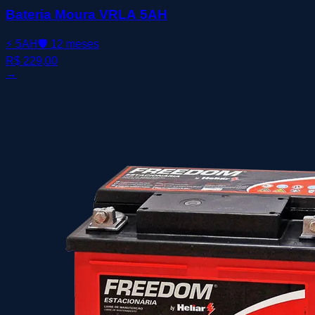
Bateria Moura VRLA 5AH
⚡
5AH
🛡️
12 meses
R$ 229,00
→