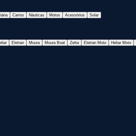
nária
Carros
Náuticas
Motos
Acessórios
Solar
liar
Eletran
Moura
Moura Boat
Zetta
Eletran Moto
Heliar Moto