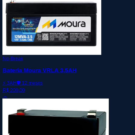
No-Break
Bateria Moura VRLA 3,5AH
⚡
3AH
🛡️
12 meses
R$ 200,00
→