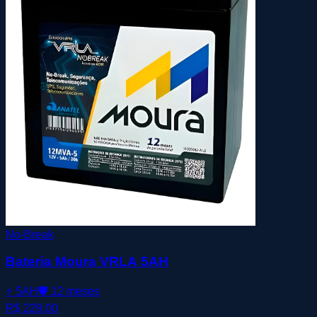
No-Break
Bateria Moura VRLA 5AH
⚡
5AH
🛡️
12 meses
R$ 229,00