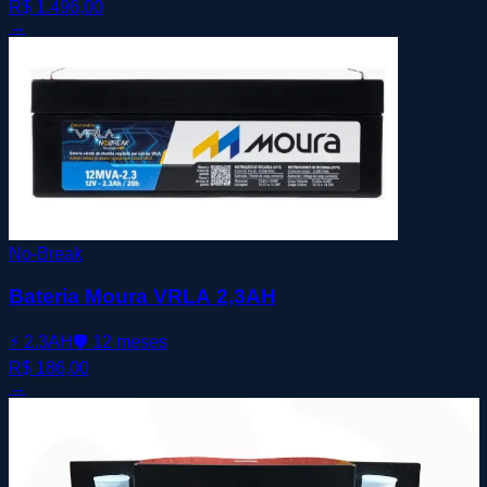
R$ 1.496,00
→
No-Break
Bateria Moura VRLA 2,3AH
⚡
2.3AH
🛡️
12 meses
R$ 186,00
→