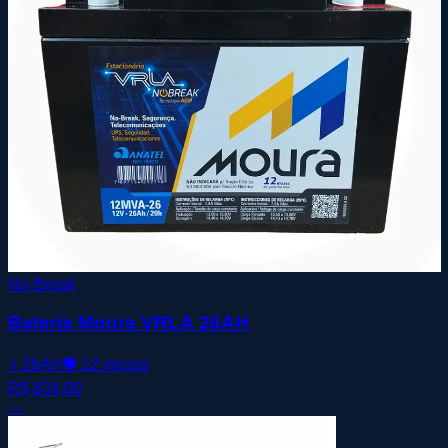
No-Break
Bateria Moura VRLA 26AH
⚡
26AH
🛡️
12 meses
R$ 834,00
→