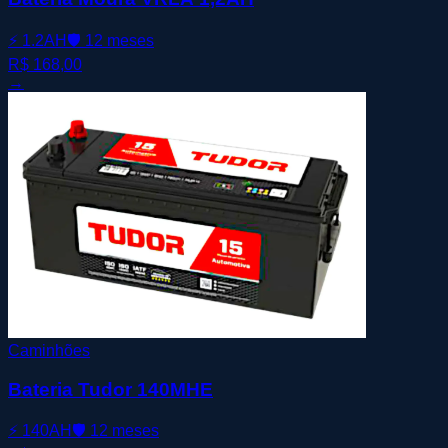
⚡
1.2AH
🛡️
12 meses
R$ 168,00
→
Caminhões
Bateria Tudor 140MHE
⚡
140AH
🛡️
12 meses