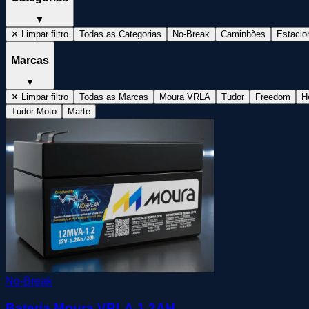
▼
✕ Limpar filtro
Todas as Categorias
No-Break
Caminhões
Estacio
Marcas
▼
✕ Limpar filtro
Todas as Marcas
Moura VRLA
Tudor
Freedom
He
Tudor Moto
Marte
No-Break
Bateria Moura VRLA 1,2AH