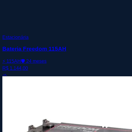
Estacionária
Bateria Freedom 115AH
⚡
115AH
🛡️
24 meses
R$ 1.144,00
→