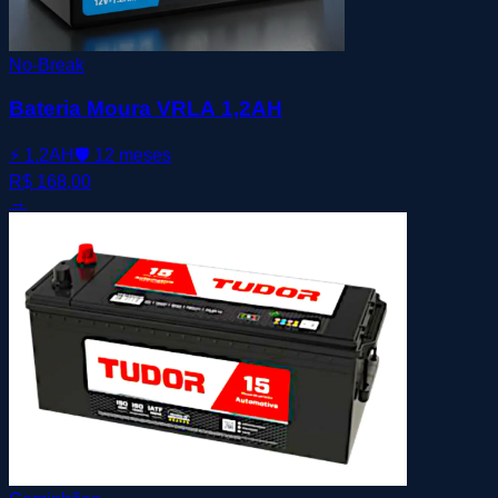
No-Break
Bateria Moura VRLA 1,2AH
⚡
1.2AH
🛡️
12 meses
R$ 168,00
→