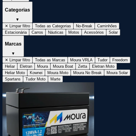
Categorias
▼
✕ Limpar filtro
Todas as Categorias
No-Break
Caminhões
Estacionária
Carros
Náuticas
Motos
Acessórios
Solar
Marcas
▼
✕ Limpar filtro
Todas as Marcas
Moura VRLA
Tudor
Freedom
Heliar
Eletran
Moura
Moura Boat
Zetta
Eletran Moto
Heliar Moto
Kownei
Moura Moto
Moura No Break
Moura Solar
Spartans
Tudor Moto
Marte