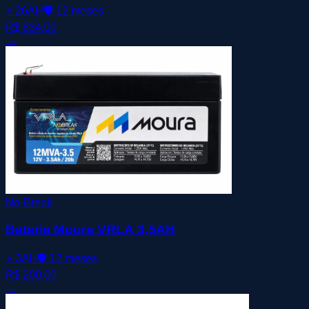
⚡
26AH
🛡️
12 meses
R$ 834,00
→
No-Break
Bateria Moura VRLA 3,5AH
⚡
3AH
🛡️
12 meses
R$ 200,00
→