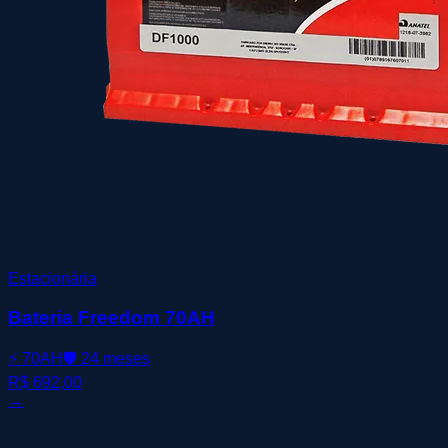
Estacionária
Bateria Freedom 70AH
⚡
70AH
🛡️
24 meses
R$ 692,00
→