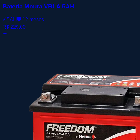
Bateria Moura VRLA 5AH
⚡
5AH
🛡️
12 meses
R$ 229,00
→