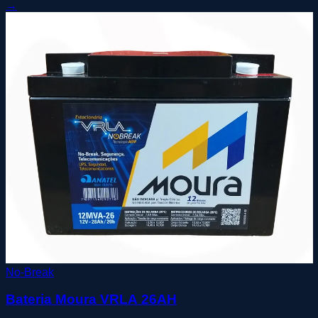
→
No-Break
Bateria Moura VRLA 26AH