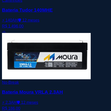
Caminhões
Bateria Tudor 140MHE
⚡
140AH
🛡️
12 meses
R$ 1.496,00
→
No-Break
Bateria Moura VRLA 2,3AH
⚡
2.3AH
🛡️
12 meses
R$ 186,00