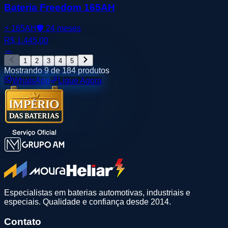
Bateria Freedom 165AH
⚡
165AH
🛡️
24 meses
R$ 1.445,00
→
1
2
3
4
5
Mostrando
9
de
184
produtos
WhatsApp
Ligue Agora
Especialistas em baterias automotivas, industriais e
especiais. Qualidade e confiança desde 2014.
Contato