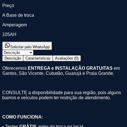
Preço
A Base de troca
Amperagem
105AH
Solicitar pelo WhatsApp
Descrição
Características
Avaliações (
0
)
Oferecemos
ENTREGA e INSTALAÇÃO GRATUITAS
em
Santos, São Vicente, Cubatão, Guarujá e Praia Grande.
CONSULTE a disponibilidade para sua região, pois alguns
bairros e veículos podem ter restrição de atendimento.
COMO FUNCIONA:
• Testes
GRÁTIS
antes da troca no local.