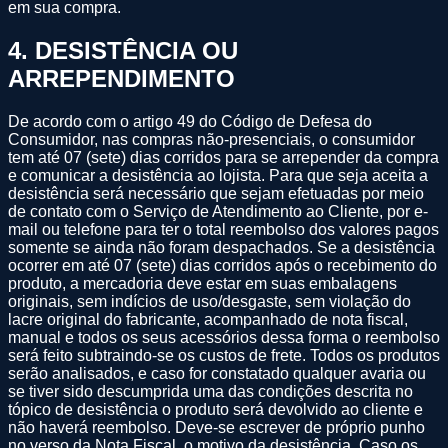
em sua compra.
4
.
DESISTÊNCIA OU
ARREPENDIMENTO
De acordo com o artigo 49 do Código de Defesa do
Consumidor, nas compras não-presenciais, o consumidor
tem até 07 (sete) dias corridos para se arrepender da compra
e comunicar a desistência ao lojista. Para que seja aceita a
desistência será necessário que sejam efetuadas por meio
de contato com o Serviço de Atendimento ao Cliente, por e-
mail ou telefone para ter o total reembolso dos valores pagos
somente se ainda não foram despachados. Se a desistência
ocorrer em até 07 (sete) dias corridos após o recebimento do
produto, a mercadoria deve estar em suas embalagens
originais, sem indícios de uso/desgaste, sem violação do
lacre original do fabricante, acompanhado de nota fiscal,
manual e todos os seus acessórios dessa forma o reembolso
será feito subtraindo-se os custos de frete. Todos os produtos
serão analisados, e caso for constatado qualquer avaria ou
se tiver sido descumprida uma das condições descrita no
tópico de desistência o produto será devolvido ao cliente e
não haverá reembolso. Deve-se escrever de próprio punho
no verso da Nota Fiscal, o motivo da desistência. Caso os