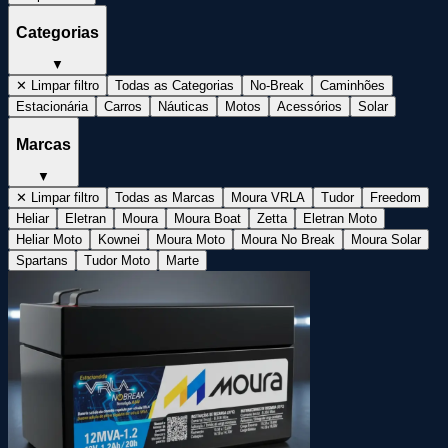
Categorias
▼
✕ Limpar filtro
Todas as Categorias
No-Break
Caminhões
Estacionária
Carros
Náuticas
Motos
Acessórios
Solar
Marcas
▼
✕ Limpar filtro
Todas as Marcas
Moura VRLA
Tudor
Freedom
Heliar
Eletran
Moura
Moura Boat
Zetta
Eletran Moto
Heliar Moto
Kownei
Moura Moto
Moura No Break
Moura Solar
Spartans
Tudor Moto
Marte