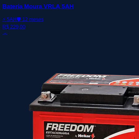
Bateria Moura VRLA 5AH
⚡
5AH
🛡️
12 meses
R$ 229,00
→