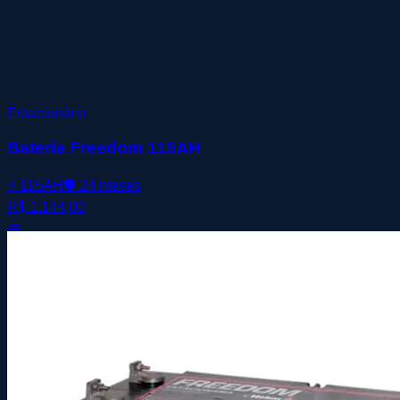
Estacionária
Bateria Freedom 115AH
⚡
115AH
🛡️
24 meses
R$ 1.144,00
→