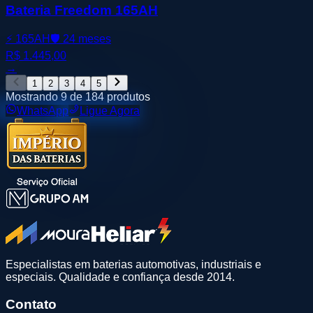
Bateria Freedom 165AH
⚡
165AH
🛡️
24 meses
R$ 1.445,00
→
1
2
3
4
5
Mostrando
9
de
184
produtos
WhatsApp
Ligue Agora
Especialistas em baterias automotivas, industriais e
especiais. Qualidade e confiança desde 2014.
Contato