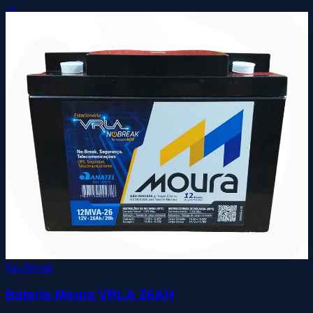
→
No-Break
Bateria Moura VRLA 26AH