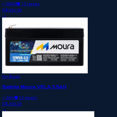
⚡
26AH
🛡️
12 meses
R$ 834,00
→
No-Break
Bateria Moura VRLA 3,5AH
⚡
3AH
🛡️
12 meses
R$ 200,00
→