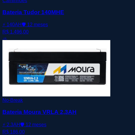
Caminhões
Bateria Tudor 140MHE
⚡
140AH
🛡️
12 meses
R$ 1.496,00
→
No-Break
Bateria Moura VRLA 2,3AH
⚡
2.3AH
🛡️
12 meses
R$ 186,00