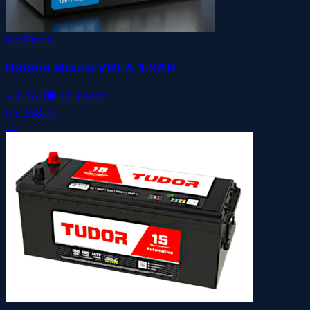
No-Break
Bateria Moura VRLA 1,2AH
⚡
1.2AH
🛡️
12 meses
R$ 168,00
→