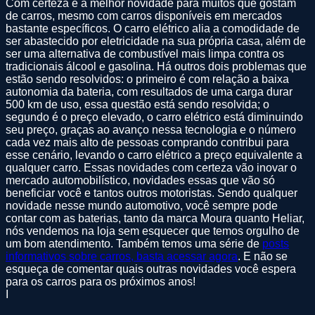
Com certeza é a melhor novidade para muitos que gostam
de carros, mesmo com carros disponíveis em mercados
bastante específicos. O carro elétrico alia a comodidade de
ser abastecido por eletricidade na sua própria casa, além de
ser uma alternativa de combustível mais limpa contra os
tradicionais álcool e gasolina. Há outros dois problemas que
estão sendo resolvidos: o primeiro é com relação a baixa
autonomia da bateria, com resultados de uma carga durar
500 km de uso, essa questão está sendo resolvida; o
segundo é o preço elevado, o carro elétrico está diminuindo
seu preço, graças ao avanço nessa tecnologia e o número
cada vez mais alto de pessoas comprando contribui para
esse cenário, levando o carro elétrico a preço equivalente a
qualquer carro. Essas novidades com certeza vão inovar o
mercado automobilístico, novidades essas que vão só
beneficiar você e tantos outros motoristas. Sendo qualquer
novidade nesse mundo automotivo, você sempre pode
contar com as baterias, tanto da marca Moura quanto Heliar,
nós vendemos na loja sem esquecer que temos orgulho de
um bom atendimento. Também temos uma série de
posts
informativos sobre carros, basta acessar agora
. E não se
esqueça de comentar quais outras novidades você espera
para os carros para os próximos anos!
I