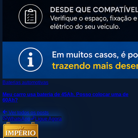
Baterias automotivas
Meu carro usa bateria de 45Ah. Posso colocar uma de
60Ah?
Ver todos os posts
WhatsApp
Ligue Agora