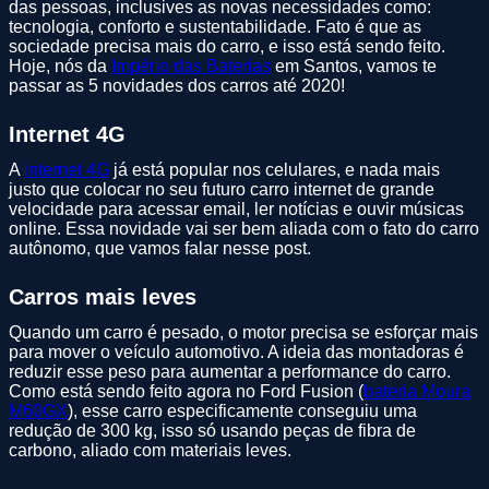
das pessoas, inclusives as novas necessidades como:
tecnologia, conforto e sustentabilidade. Fato é que as
sociedade precisa mais do carro, e isso está sendo feito.
Hoje, nós da
Império das Baterias
em Santos, vamos te
passar as 5 novidades dos carros até 2020!
Internet 4G
A
internet 4G
já está popular nos celulares, e nada mais
justo que colocar no seu futuro carro internet de grande
velocidade para acessar email, ler notícias e ouvir músicas
online. Essa novidade vai ser bem aliada com o fato do carro
autônomo, que vamos falar nesse post.
Carros mais leves
Quando um carro é pesado, o motor precisa se esforçar mais
para mover o veículo automotivo. A ideia das montadoras é
reduzir esse peso para aumentar a performance do carro.
Como está sendo feito agora no Ford Fusion (
bateria Moura
M60GX
), esse carro especificamente conseguiu uma
redução de 300 kg, isso só usando peças de fibra de
carbono, aliado com materiais leves.