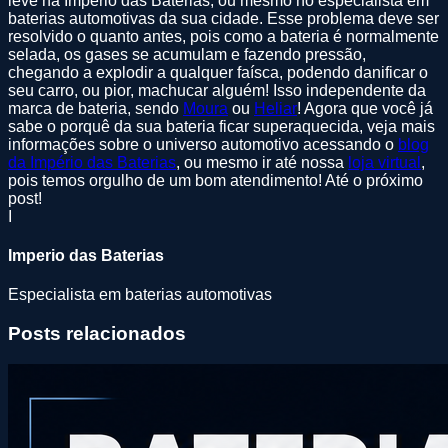
leve na Império das Baterias, ou mesmo no especialista em
baterias automotivas da sua cidade. Esse problema deve ser
resolvido o quanto antes, pois como a bateria é normalmente
selada, os gases se acumulam e fazendo pressão,
chegando a explodir a qualquer faísca, podendo danificar o
seu carro, ou pior, machucar alguém! Isso independente da
marca de bateria, sendo
Moura
ou
Heliar
! Agora que você já
sabe o porquê da sua bateria ficar superaquecida, veja mais
informações sobre o universo automotivo acessando o
blog
da Império das Baterias
, ou mesmo ir até nossa
loja virtual
,
pois temos orgulho de um bom atendimento! Até o próximo
post!
I
Imperio das Baterias
Especialista em baterias automotivas
Posts relacionados