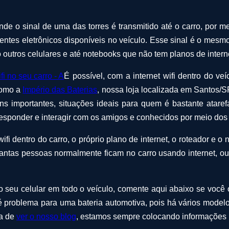
nde o sinal de uma das torres é transmitido até o carro, por 
onentes eletrônicos disponíveis no veículo. Esse sinal é o mesm
do outros celulares e até notebooks que não tem planos de inter
É possível, com a internet wifi dentro do ve
como a
Império das Baterias
, nossa loja localizada em Santos/S
s importantes, situações ideais para quem é bastante atare
esponder e interagir com os amigos e conhecidos por meio dos 
i dentro do carro, o próprio plano de internet, o roteador e o
uantas pessoas normalmente ficam no carro usando internet, o
do seu celular em todo o veículo, comente aqui abaixo se voc
 é problema para uma bateria automotiva, pois há vários modelo
ça de
ver o nosso blog
, estamos sempre colocando informações ú