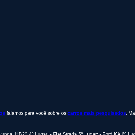
tos
falamos para você sobre os
carros mais pesquisados
. Ma
 Hyundai HB20 4º Lugar: - Fiat Strada 5º Lugar: - Ford KA 6º Lu