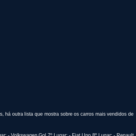
s, há outra lista que mostra sobre os carros mais vendidos de
gar: - Volkswagen Gol 7º Lugar: - Fiat Uno 8º Lugar: - Renault