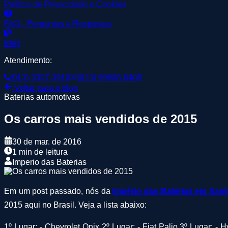
Política de Privacidade e Cookies
FAQ - Perguntas e Respostas
Blog
Atendimento:
(013) 3307-3918
(013) 99608-8408
Voltar para o blog
Baterias automotivas
Os carros mais vendidos de 2015
30 de mar. de 2016
1 min de leitura
Imperio das Baterias
Em um post passado, nós da
Império das Baterias em San
2015 aqui no Brasil. Veja a lista abaixo:
1º Lugar: - Chevrolet Onix 2º Lugar: - Fiat Palio 3º Lugar: -