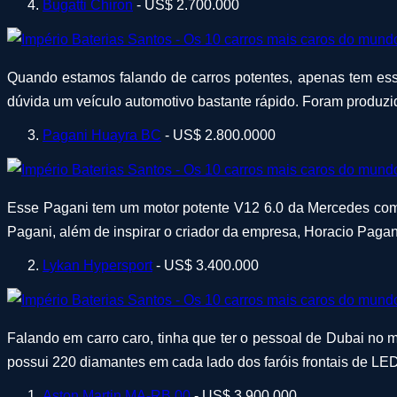
Bugatti Chiron
- US$ 2.700.000
Quando estamos falando de carros potentes, apenas tem es
dúvida um veículo automotivo bastante rápido. Foram produz
Pagani Huayra BC
- US$ 2.800.0000
Esse Pagani tem um motor potente V12 6.0 da Mercedes com p
Pagani, além de inspirar o criador da empresa, Horacio Pagani,
Lykan Hypersport
- US$ 3.400.000
Falando em carro caro, tinha que ter o pessoal de Dubai no m
possui 220 diamantes em cada lado dos faróis frontais de LED.
Aston Martin MA-RB 00
- US$ 3.900.000