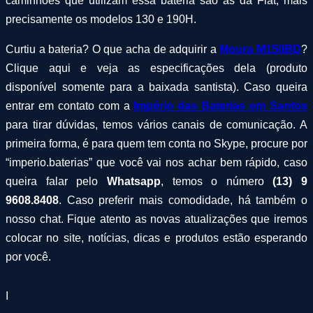
caminhões que utilizam essa bateria são as da Fiat, mais
precisamente os modelos 130 e 190H.
Curtiu a bateria? O que acha de adquirir a
Moura M150BD
?
Clique aqui e veja as especificações dela (produto
disponível somente para a baixada santista). Caso queira
entrar em contato com a
Império das Baterias em Santos
para tirar dúvidas, temos vários canais de comunicação. A
primeira forma, é para quem tem conta no Skype, procure por
“imperio.baterias” que você vai nos achar bem rápido, caso
queira falar pelo
Whatsapp
, temos o número
(13) 9
9608.8408
. Caso preferir mais comodidade, há também o
nosso chat. Fique atento as novas atualizações que iremos
colocar no site, notícias, dicas e produtos estão esperando
por você.
I