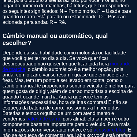
feita, pois o próprio sistema faz isso por você. Por fim, no
lugar do número de marchas, há letras; que correspondem
os seguintes significados: N – Ponto morto. P – Usada para
quando o carro está parado ou estacionado. D – Posição
acionada para andar. R – Ré.
Câmbio manual ou automático, qual
escolher?
Depende da sua habilidade como motorista ou facilidade
que você quer ter no dia a dia. Se você quer ficar
despreocupado não quiser ter que ficar toda hora
mudando
de marcha
, o câmbio automático é a melhor opção, pois
andar com o carro vai se resumir quase que em acelerar e
frear. Mas, tem um ponto a ser levado em conta, como o
câmbio manual te proporciona sentir o veículo, é melhor para
quem gosta de dirigir, além de dar ao motorista a escolha de
quando trocar de marcha. Agora que você tem as
informações necessárias, hora de ir às compras! E não se
esqueça da bateria de carro, nós somos a Império das
Baterias e temos orgulho de um bom atendimento e
vendemos
bateria de carro
, pois afinal, ela também é outro
componente bastante importante para o veículo. Para mais
informações do universo automotivo, é só
acessar o blog
. E
não se esqueça de comentar aqui abaixo: você está prefere