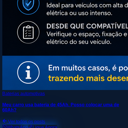
Baterias automotivas
Meu carro usa bateria de 45Ah. Posso colocar uma de
60Ah?
Ver todos os posts
WhatsApp
Ligue Agora