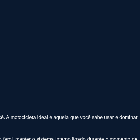
ê. A motocicleta ideal é aquela que você sabe usar e dominar
o farol, manter o sistema interno ligado durante o momento de