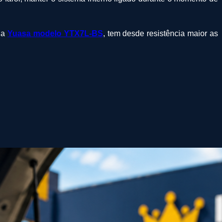
 a
Yuasa modelo YTX7L-BS
, tem desde resistência maior as