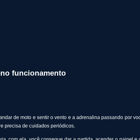
leno funcionamento
ndar de moto e sentir o vento e a adrenalina passando por voc
re precisa de cuidados periódicos.
ia, com ela, você consegue dar a partida, acender o painel e 