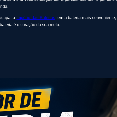
anda.
eocupa, a
Império das Baterias
tem a bateria mais conveniente,
 bateria é o coração da sua moto.