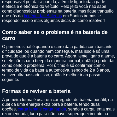
responsável por dar a partida, além de ligar toda a parte
elétrica e eletrônica do veículo. Pelo jeito você não sabe
como diagnosticar problemas na bateria, mas fique tranquilo
que nós da
Império das Baterias
em Santos iremos te
responder isso e mais algumas dicas de como resolver!
Como saber se o problema é na bateria de
carro
O primeiro sinal é quando o carro dá a partida com bastante
dificuldade, ou quando nem consegue, mas isso é só uma
prova de que é a bateria do carro. Agora, tente ligar o alarme,
se ele não soar o beep da maneira normal, então já pode dar
como certo o problema. Por último é só confirmar com o
tempo de vida da bateria automotiva, sendo de 2 a 3 anos,
se tiver ultrapassado isso, então é melhor ir ao passo
seguinte.
Formas de reviver a bateria
A primeira forma é usar um carregador de bateria portátil, na
qual dá uma energia extra para a bateria, tendo duas
opções,
carga lenta e carga rápida
, sendo a carga lenta mais
recomendada, tudo para não haver superaquecimento na