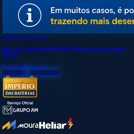
Baterias automotivas
Meu carro usa bateria de 45Ah. Posso colocar uma de
60Ah?
Ver todos os posts
WhatsApp
Ligue Agora