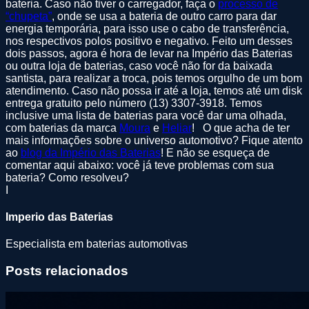
bateria. Caso não tiver o carregador, faça o
processo de
“chupeta”
, onde se usa a bateria de outro carro para dar
energia temporária, para isso use o cabo de transferência,
nos respectivos polos positivo e negativo. Feito um desses
dois passos, agora é hora de levar na Império das Baterias
ou outra loja de baterias, caso você não for da baixada
santista, para realizar a troca, pois temos orgulho de um bom
atendimento. Caso não possa ir até a loja, temos até um disk
entrega gratuito pelo número (13) 3307-3918. Temos
inclusive uma lista de baterias para você dar uma olhada,
com baterias da marca
Moura
e
Heliar
! O que acha de ter
mais informações sobre o universo automotivo? Fique atento
ao
blog da Império das Baterias
! E não se esqueça de
comentar aqui abaixo: você já teve problemas com sua
bateria? Como resolveu?
I
Imperio das Baterias
Especialista em baterias automotivas
Posts relacionados