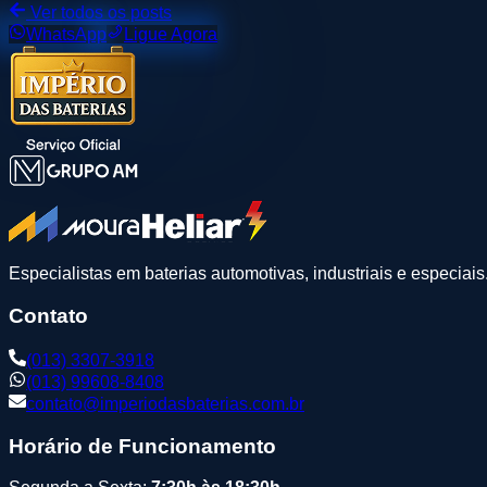
Ver todos os posts
WhatsApp
Ligue Agora
Especialistas em baterias automotivas, industriais e especiai
Contato
(013) 3307-3918
(013) 99608-8408
contato@imperiodasbaterias.com.br
Horário de Funcionamento