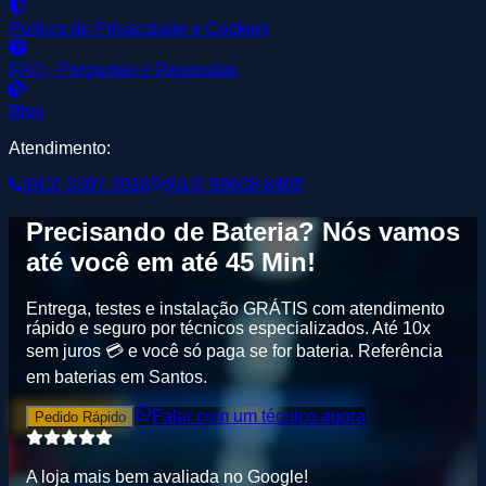
Política de Privacidade e Cookies
FAQ - Perguntas e Respostas
Blog
Atendimento:
(013) 3307-3918
(013) 99608-8408
Precisando de
Bateria
? Nós vamos
até você em até
45 Min
!
Entrega, testes e instalação GRÁTIS
com atendimento
rápido e seguro por técnicos especializados. Até
10x
sem juros
💳 e você só paga se for bateria.
Referência
em baterias em Santos
.
Falar com um técnico agora
Pedido Rápido
A loja mais bem avaliada no
G
o
o
g
l
e
!