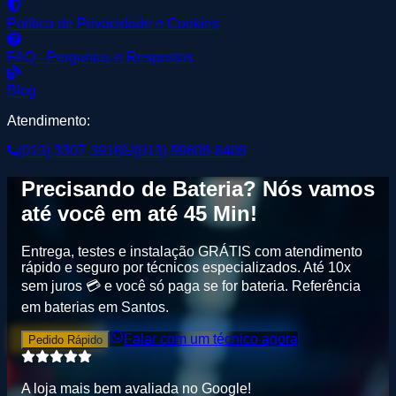
Política de Privacidade e Cookies
FAQ - Perguntas e Respostas
Blog
Atendimento:
(013) 3307-3918
(013) 99608-8408
Precisando de
Bateria
? Nós vamos
até você em até
45 Min
!
Entrega, testes e instalação GRÁTIS
com atendimento
rápido e seguro por técnicos especializados. Até
10x
sem juros
💳 e você só paga se for bateria.
Referência
em baterias em Santos
.
Falar com um técnico agora
Pedido Rápido
A loja mais bem avaliada no
G
o
o
g
l
e
!