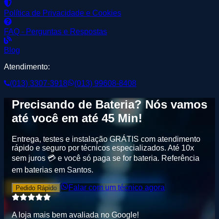
Política de Privacidade e Cookies
FAQ - Perguntas e Respostas
Blog
Atendimento:
(013) 3307-3918
(013) 99608-8408
Precisando de
Bateria
? Nós vamos
até você em até
45 Min
!
Entrega, testes e instalação GRÁTIS
com atendimento
rápido e seguro por técnicos especializados. Até
10x
sem juros
💳 e você só paga se for bateria.
Referência
em baterias em Santos
.
Falar com um técnico agora
Pedido Rápido
A loja mais bem avaliada no
G
o
o
g
l
e
!