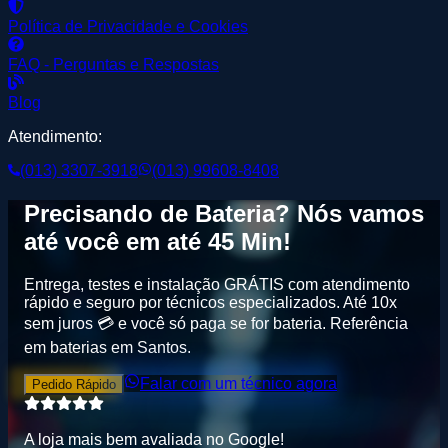
Política de Privacidade e Cookies
FAQ - Perguntas e Respostas
Blog
Atendimento:
(013) 3307-3918
(013) 99608-8408
Precisando de
Bateria
? Nós vamos
até você em até
45 Min
!
Entrega, testes e instalação GRÁTIS
com atendimento
rápido e seguro por técnicos especializados. Até
10x
sem juros
💳 e você só paga se for bateria.
Referência
em baterias em Santos
.
Falar com um técnico agora
Pedido Rápido
A loja mais bem avaliada no
G
o
o
g
l
e
!