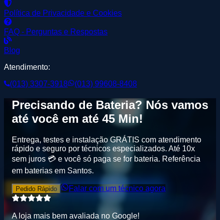
Política de Privacidade e Cookies
FAQ - Perguntas e Respostas
Blog
Atendimento:
(013) 3307-3918
(013) 99608-8408
Precisando de
Bateria
? Nós vamos
até você em até
45 Min
!
Entrega, testes e instalação GRÁTIS
com atendimento
rápido e seguro por técnicos especializados. Até
10x
sem juros
💳 e você só paga se for bateria.
Referência
em baterias em Santos
.
Falar com um técnico agora
Pedido Rápido
A loja mais bem avaliada no
G
o
o
g
l
e
!