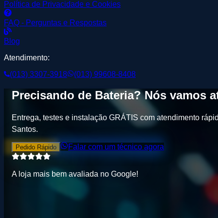
Política de Privacidade e Cookies
FAQ - Perguntas e Respostas
Blog
Atendimento:
(013) 3307-3918
(013) 99608-8408
Precisando de
Bateria
? Nós vamos at
Entrega, testes e instalação GRÁTIS
com atendimento rápid
Santos
.
Falar com um técnico agora
Pedido Rápido
A loja mais bem avaliada no
G
o
o
g
l
e
!