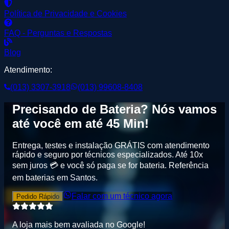
Política de Privacidade e Cookies
FAQ - Perguntas e Respostas
Blog
Atendimento:
(013) 3307-3918
(013) 99608-8408
Precisando de
Bateria
? Nós vamos
até você em até
45 Min
!
Entrega, testes e instalação GRÁTIS
com atendimento
rápido e seguro por técnicos especializados. Até
10x
sem juros
💳 e você só paga se for bateria.
Referência
em baterias em Santos
.
Falar com um técnico agora
Pedido Rápido
A loja mais bem avaliada no
G
o
o
g
l
e
!