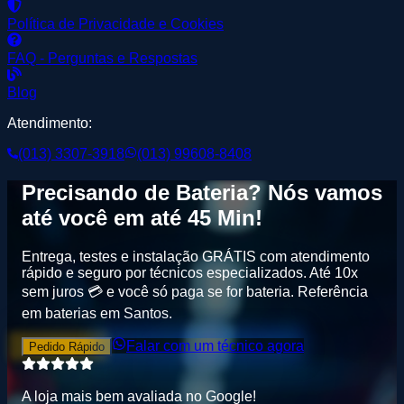
Política de Privacidade e Cookies
FAQ - Perguntas e Respostas
Blog
Atendimento:
(013) 3307-3918
(013) 99608-8408
Precisando de
Bateria
? Nós vamos
até você em até
45 Min
!
Entrega, testes e instalação GRÁTIS
com atendimento
rápido e seguro por técnicos especializados. Até
10x
sem juros
💳 e você só paga se for bateria.
Referência
em baterias em Santos
.
Falar com um técnico agora
Pedido Rápido
A loja mais bem avaliada no
G
o
o
g
l
e
!