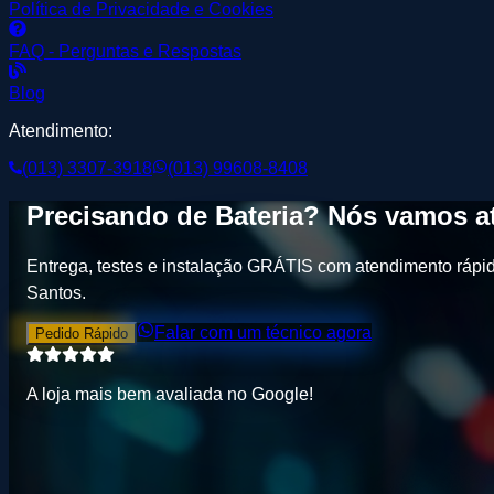
Política de Privacidade e Cookies
FAQ - Perguntas e Respostas
Blog
Atendimento:
(013) 3307-3918
(013) 99608-8408
Precisando de
Bateria
? Nós vamos at
Entrega, testes e instalação GRÁTIS
com atendimento rápid
Santos
.
Falar com um técnico agora
Pedido Rápido
A loja mais bem avaliada no
G
o
o
g
l
e
!