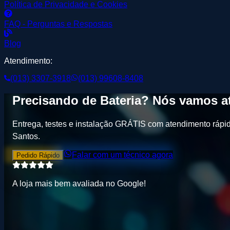
Política de Privacidade e Cookies
FAQ - Perguntas e Respostas
Blog
Atendimento:
(013) 3307-3918
(013) 99608-8408
Precisando de
Bateria
? Nós vamos at
Entrega, testes e instalação GRÁTIS
com atendimento rápid
Santos
.
Falar com um técnico agora
Pedido Rápido
A loja mais bem avaliada no
G
o
o
g
l
e
!